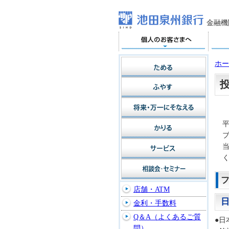
金融機
ホー
店舗・ATM
金利・手数料
Q＆A（よくあるご質
●日
問）