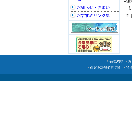
●銘
お知らせ・お願い
も
おすすめリンク集
※
倫理綱領
お
顧客保護等管理方針
預