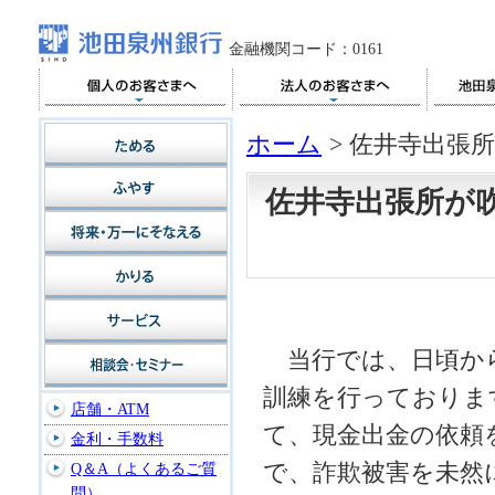
金融機関コード：0161
ホーム
>
佐井寺出張
佐井寺出張所が
当行では、日頃から
訓練を行っておりま
店舗・ATM
て、現金出金の依頼
金利・手数料
で、詐欺被害を未然
Q＆A（よくあるご質
問）