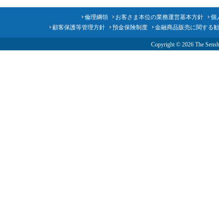
倫理綱領
お客さま本位の業務運営基本方針
個
顧客保護等管理方針
預金保険制度
金融商品販売に関する
Copyright ©
2026 The Senshu