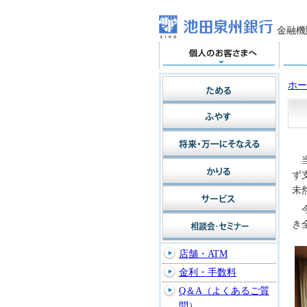
金融機
ホー
ず
未
き
店舗・ATM
金利・手数料
Q＆A（よくあるご質
問）