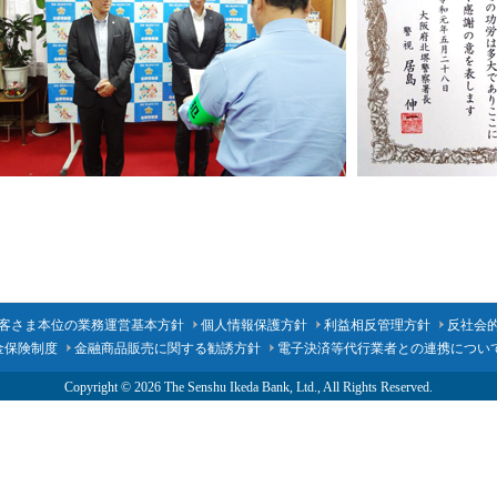
客さま本位の業務運営基本方針
個人情報保護方針
利益相反管理方針
反社会
金保険制度
金融商品販売に関する勧誘方針
電子決済等代行業者との連携につい
Copyright ©
2026 The Senshu Ikeda Bank, Ltd., All Rights Reserved.