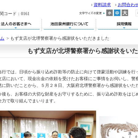
資料請求
お問合わ
関コード：0161
ム
>
もず支店が北堺警察署から感謝状をいただきました
もず支店が北堺警察署から感謝状をいた
当行では、日頃から振り込め詐欺等の防止に向けて啓蒙活動や訓練を行
支店において、現金出金の依頼を受けたお客様にご事情をお伺いし、警
然に防いだことから、５月２８日、大阪府北堺警察署から感謝状をいた
今後も、お客様の大切な財産をお守りするために、振り込め詐欺をはじ
全力で取り組んでまいります。