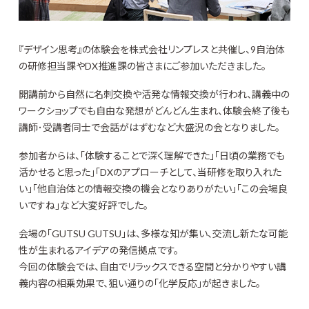
『デザイン思考』の体験会を株式会社リンプレスと共催し、9自治体
の研修担当課やDX推進課の皆さまにご参加いただきました。
開講前から自然に名刺交換や活発な情報交換が行われ、講義中の
ワークショップでも自由な発想がどんどん生まれ、体験会終了後も
講師･受講者同士で会話がはずむなど大盛況の会となりました。
参加者からは、「体験することで深く理解できた」「日頃の業務でも
活かせると思った」「DXのアプローチとして、当研修を取り入れた
い」「他自治体との情報交換の機会となりありがたい」「この会場良
いですね」など大変好評でした。
会場の「GUTSU GUTSU」は、多様な知が集い、交流し新たな可能
性が生まれるアイデアの発信拠点です。
今回の体験会では、自由でリラックスできる空間と分かりやすい講
義内容の相乗効果で、狙い通りの「化学反応」が起きました。