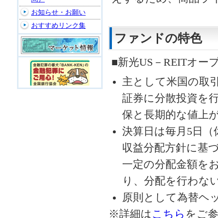
お知らせ・お願い
おすすめリンク集
ファンドの特色
■新光US－REITオー
主として米国の取
証券に分散投資を
保と長期的な値上
決算日は毎月5日（
収益分配方針に基
一定の分配金額を
り、分配を行わな
原則として為替ヘ
※詳細は
こちら
をご