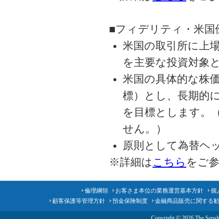
■フィデリティ・米国
米国の取引所に上
を主要な投資対象
米国の具体的な株価
標）とし、長期的
を目標とします。
せん。）
原則として為替ヘ
※詳細は
こちら
をご
倫理綱領
お客さま本位の業務運営基本方針
個
顧客保護等管理方針
預金保険制度
金融商品販売に関する
Copyright ©
2026 The Senshu