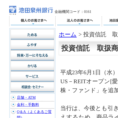
金融機関コード：0161
ホーム
>
投資信託 
投資信託 取扱
平成23年6月1日（
US－REITオープン
株・ファンド」を追
店舗・ATM
金利・手数料
当行は、今後とも引
Q＆A（よくあるご質
えするため、商品ラ
問）