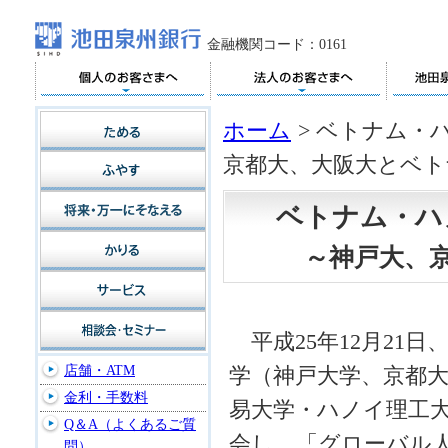
金融機関コード：0161
ホーム
>
ベトナム・
京都大、大阪大とベト
ベトナム・ハ
～神戸大、
平成25年12月21
店舗・ATM
学（神戸大学、京都
金利・手数料
易大学・ハノイ理工
Q＆A（よくあるご質
会し、「グローバル
問）