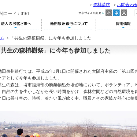
資料請求
お問合わ
関コード：0161
ム
>
「共生の森植樹祭」に今年も参加しました
「共生の森植樹祭」に今年も参加しました
田泉州銀行では、平成26年3月1日に開催された大阪府主催の「第11
ィアとして今年も参加しました。
生の森は、堺市臨海部の廃棄物処分場跡地において、ボランティア、
、自然の力を生かしながら長い時間をかけ、森林空間などの自然環境を
日は曇り空の、時折、冷たい風が吹く中、職員とその家族が熱心に植