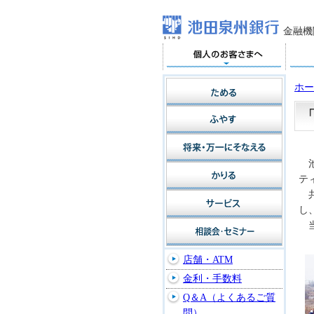
金融機
ホー
池
テ
共
し
当
店舗・ATM
金利・手数料
Q＆A（よくあるご質
問）