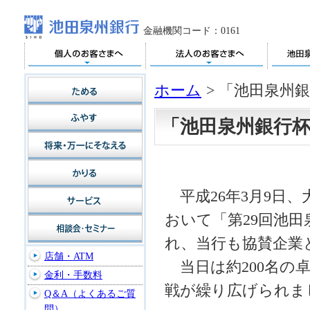
金融機関コード：0161
ホーム
>
「池田泉州銀
「池田泉州銀行杯
平成26年3月9日
おいて「第29回池田
れ、当行も協賛企業
店舗・ATM
当日は約200名の
金利・手数料
戦が繰り広げられま
Q＆A（よくあるご質
問）