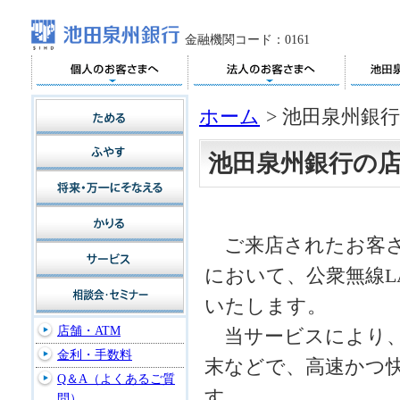
金融機関コード：0161
ホーム
>
池田泉州銀行
池田泉州銀行の店
ご来店されたお客さ
において、公衆無線L
いたします。
店舗・ATM
当サービスにより、
金利・手数料
末などで、高速かつ
Q＆A（よくあるご質
す。
問）