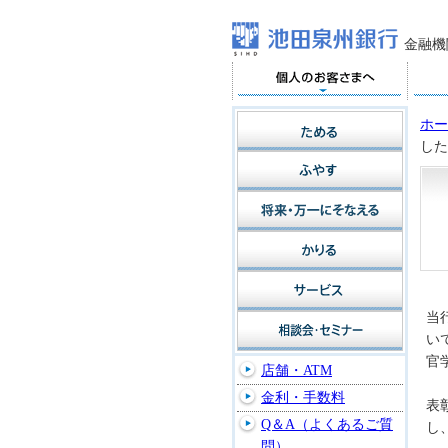
金融機
ホー
した
当
い
官
店舗・ATM
金利・手数料
表
Q＆A（よくあるご質
し
問）