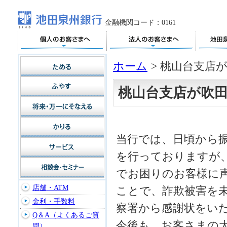
金融機関コード：0161
ホーム
>
桃山台支店
桃山台支店が吹
当行では、日頃から
を行っておりますが、
でお困りのお客様に
店舗・ATM
ことで、詐欺被害を未
金利・手数料
察署から感謝状をい
Q＆A（よくあるご質
今後も、お客さまの
問）