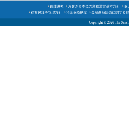
倫理綱領
お客さま本位の業務運営基本方針
個
顧客保護等管理方針
預金保険制度
金融商品販売に関する
Copyright ©
2026 The Senshu