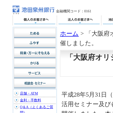
金融機関コード：0161
ホーム
>
「大阪府
催しました。
「大阪府オリ
平成28年5月31
店舗・ATM
金利・手数料
活用セミナー及び
Q＆A（よくあるご質
問）