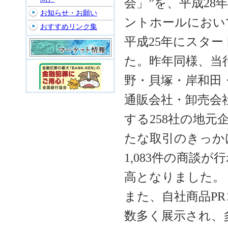
会」”を、平成28
お知らせ・お願い
ントホールにおい
おすすめリンク集
平成25年にスタ
た。昨年同様、当
野・貝塚・岸和田
通販会社・卸売会
する258社の地
たな取引のきっか
1,083件の商談
高となりました。
また、自社商品P
数多く展示され、