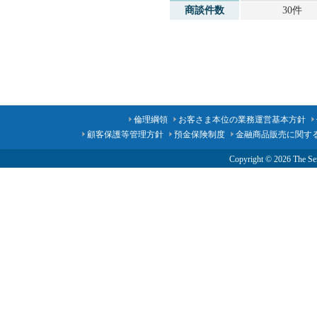
商談件数
30件
倫理綱領
お客さま本位の業務運営基本方針
顧客保護等管理方針
預金保険制度
金融商品販売に関す
Copyright ©
2026 The Sen