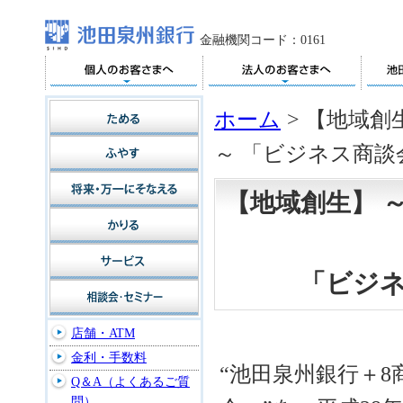
金融機関コード：0161
ホーム
>
【地域創
～ 「ビジネス商
【地域創生】 
「ビジ
店舗・ATM
金利・手数料
“池田泉州銀行＋
Q＆A（よくあるご質
問）