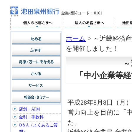
金融機関コード：0161
ホーム
>
～近畿経済
を開催しました！
～
「中小企業等経
平成28年8月8日（
店舗・ATM
営力向上を目的に「
金利・手数料
た。
Q＆A（よくあるご質
問）