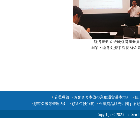
経済産業省 近畿経済産業
創業・経営支援課 課長補佐 
倫理綱領
お客さま本位の業務運営基本方針
個
顧客保護等管理方針
預金保険制度
金融商品販売に関する
Copyright ©
2026 The Senshu