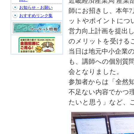
近畿経済産業局 産業
お知らせ・お願い
師にお招きし、本年
おすすめリンク集
ットやポイントにつ
営力向上計画を提出
のメリットを受ける
当日は地元中小企業の
も、講師への個別質
会となりました。
参加者からは「全然
不足ない内容でかつ
たいと思う」など、