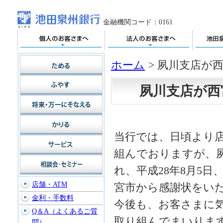
金融機関コード：0161
ホーム
>
夙川支店が
夙川支店が西
当行では、日頃より
組んでおりますが、
れ、平成28年8月5
店舗・ATM
宮市から感謝状をい
金利・手数料
今後も、お客さまに
Q＆A（よくあるご質
取り組んでまいりま
問）