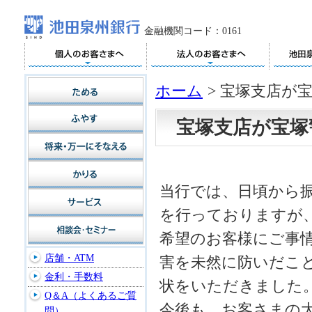
金融機関コード：0161
ホーム
>
宝塚支店が
宝塚支店が宝塚
当行では、日頃から
を行っておりますが、
希望のお客様にご事
店舗・ATM
害を未然に防いだこと
金利・手数料
状をいただきました
Q＆A（よくあるご質
今後も、お客さまの
問）