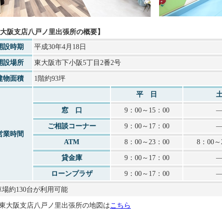
大阪支店八戸ノ里出張所の概要】
開設時期
平成30年4月18日
開設場所
東大阪市下小阪5丁目2番2号
建物面積
1階約93坪
平 日
窓 口
9：00～15：00
ご相談コーナー
9：00～17：00
営業時間
ATM
8：00～23：00
8：00～
貸金庫
9：00～17：00
ローンプラザ
9：00～17：00
車場約130台が利用可能
東大阪支店八戸ノ里出張所の地図は
こちら