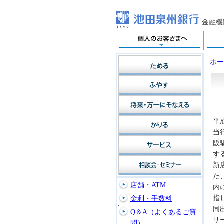
金融機
ホー
平
当
阪
す
新
た
店舗・ATM
内
指
金利・手数料
同
Q＆A（よくあるご質
サ
問）