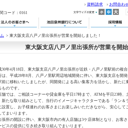
資料請求
お問合わ
関コード：0161
ム
>
東大阪支店八戸ノ里出張所が営業を開始しました！
東大阪支店八戸ノ里出張所が営業を開始
成30年4月18日、東大阪支店八戸ノ里出張所が近鉄・八戸ノ里駅前の複
行は、平成28年8月、八戸ノ里駅周辺地域開発に伴い、東大阪支店を開
駅前に移転いたしましたが、同開発による高い集客力を活かし、新たに東
るものです。
店舗では、ご相談コーナーや貸金庫を平日17時まで、ATMを平日23時、
、新たな取り組みとして、当行のイメージキャラクターである「ラン＆
に設置し、お子様連れのお客さまにお楽しみいただきながら、安心して
してまいります。
出張所の開設に伴い、東大阪市内の有人店舗は3ケ店体制となり、お客
ービスの提供に引き続き取り組んでまいります。