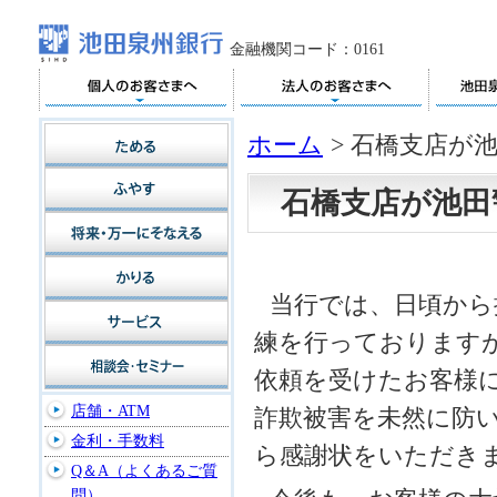
金融機関コード：0161
ホーム
>
石橋支店が
石橋支店が池田
当行では、日頃から
練を行っておりますが
依頼を受けたお客様
店舗・ATM
詐欺被害を未然に防い
金利・手数料
ら感謝状をいただき
Q＆A（よくあるご質
問）