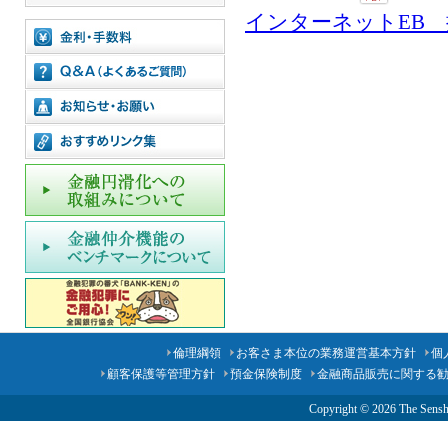
インターネットEB
倫理綱領
お客さま本位の業務運営基本方針
個
顧客保護等管理方針
預金保険制度
金融商品販売に関する
Copyright ©
2026 The Senshu