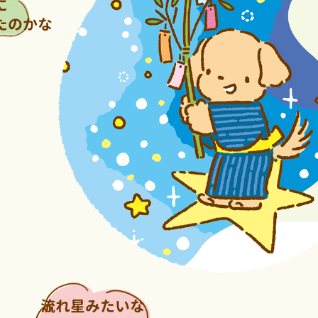
に
たのかな
流れ星みたいな