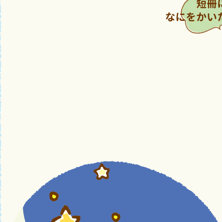
短冊
なにをかい