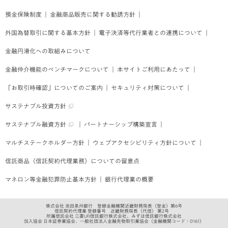
預金保険制度
｜
金融商品販売に関する勧誘方針
｜
外国為替取引に関する基本方針
｜
電子決済等代行業者との連携について
｜
金融円滑化への取組みについて
金融仲介機能のベンチマークについて
｜
本サイトご利用にあたって
｜
「お取引時確認」についてのご案内
｜
セキュリティ対策について
｜
サステナブル投資方針
サステナブル融資方針
｜
パートナーシップ構築宣言
｜
マルチステークホルダー方針
｜
ウェブアクセシビリティ方針について
｜
信託商品（信託契約代理業務）についての留意点
マネロン等金融犯罪防止基本方針
｜
銀行代理業の概要
株式会社 池田泉州銀行 登録金融機関近畿財務局長（登金）第6号
信託契約代理業 登録番号 近畿財務局長（代信） 第2号
所属信託会社 三菱UFJ信託銀行株式会社、みずほ信託銀行株式会社
加入協会 日本証券業協会、一般社団法人金融先物取引業協会
（金融機関コード：0161）