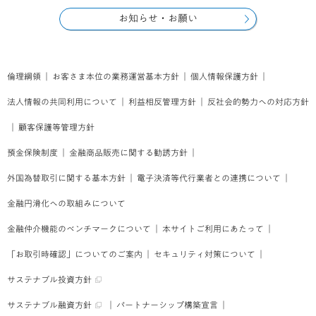
お知らせ・お願い
倫理綱領
｜
お客さま本位の業務運営基本方針
｜
個人情報保護方針
｜
法人情報の共同利用について
｜
利益相反管理方針
｜
反社会的勢力への対応方針
｜
顧客保護等管理方針
預金保険制度
｜
金融商品販売に関する勧誘方針
｜
外国為替取引に関する基本方針
｜
電子決済等代行業者との連携について
｜
金融円滑化への取組みについて
金融仲介機能のベンチマークについて
｜
本サイトご利用にあたって
｜
「お取引時確認」についてのご案内
｜
セキュリティ対策について
｜
サステナブル投資方針
サステナブル融資方針
｜
パートナーシップ構築宣言
｜