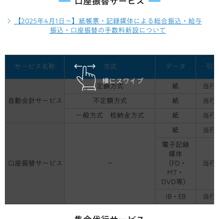
口座振替サービス
【2025年4月1日～】紙帳票・記録媒体による総合振込・給与
振込・口座振替の手数料新設について
サービス名称
方式
データ
引
横にスワイプ
定額方式
紙
当行
自動会計サービス
不定額方式
紙
当行
一般方式
校納金方式
紙
当行
紙
当行
電子記録
媒体
口座振替サービス
－
（FD・
当行
MT・
DVD等）
IB・EB
当行