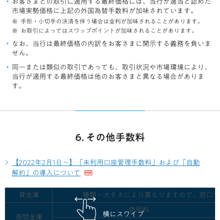
お客さまとの取引に適用する最終価格には、当行が適当と認めた
市場実勢価格に上記の外国為替手数料が加味されています。
手形・小切手の決済を伴う場合は金利が加味されることがあります。
お取引によってはスワップポイントが加味されることがあります。
なお、当行は最終価格の内訳をお客さまに開示する義務を負いま
せん。
同一または類似の取引であっても、取引状況や市場環境により、
当行が適用する最終価格は他のお客さまと異なる場合がありま
す。
6. その他手数料
【2022年2月1日～】「未利用口座管理手数料」および「自動
解約」の導入について
貸金庫
種類・大きさにより異なりますので、窓口で
使用料
横にスワイプ
夜間金庫