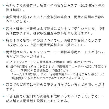
有料となる両替には、新券への両替を含みます（記念硬貨への交
換は無料）。
実質両替と同様となる入出金取引の場合は、両替と同額の手数料
を申し受けます。
汚損・破損した紙幣および硬貨はご入金にて受付いたします（硬
貨は枚数により、硬貨取扱精査手数料を申し受けます）。
持参された紙幣への帯封については、両替にて受付いたします
（枚数に応じて上記の両替手数料を申し受けます）。
両替機は当行のキャッシュカード・両替機専用カードをお持ちの
方がご利用いただけます。
キャッシュカードでの両替機のご利用は1日1回、10枚までです。
当行の口座をお持ちのお客さまで、両替機専用カードの作成をご希望の場
合は、ご利用の両替機設置店へご相談ください
（お一人さま1枚限り。また、両替機専用カードの発行のみを目的とした
口座開設はお受けできかねますので予めご了承ください）。
窓口でのご両替は当行の口座をお持ちでない方もご利用いただけ
ます。
一部店舗では窓口での両替をお取扱いしておりません。また、一
部店舗では両替機を設置しておりません。