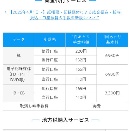
集金代行サービス
【2025年4月1日～】紙帳票・記録媒体による総合振込・給与
振込・口座振替の手数料新設について
1件あたり
1回あたり
データ
引落先
手数料額
基本料
他行口座
220円
紙
6,930円
当行口座
132円
電子記録媒体
他行口座
165円
（FD・MT・
6,930円
当行口座
110円
DVD等）
他行口座
165円
IB・EB
3,300円
当行口座
110円
取消し時手数料
実費
地方税納入サービス