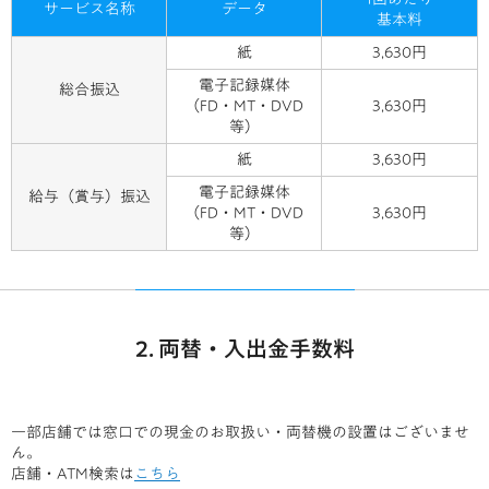
サービス名称
データ
基本料
紙
3,630円
電子記録媒体
総合振込
（FD・MT・DVD
3,630円
等）
紙
3,630円
電子記録媒体
給与（賞与）振込
（FD・MT・DVD
3,630円
等）
2. 両替・入出金手数料
一部店舗では窓口での現金のお取扱い・両替機の設置はございませ
ん。
店舗・ATM検索は
こちら