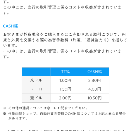
す。
この中には、当行の取引管理に係るコストや収益が含まれていま
す。
CASH幅
お客さまが外貨現金をご購入またはご売却される取引について、円
貨と外貨を交換する際の為替手数料（片道、1通貨当たり）を指して
います。
この中には、当行の取引管理に係るコストや収益が含まれていま
す。
TT幅
CASH幅
米ドル
1.00円
2.80円
ユーロ
1.50円
4.00円
豪ドル
2.00円
10.50円
その他の通貨については窓口にお問合せください。
外貨両替ショップ、自動外貨両替機のCASH幅については上記と異なる場合
があります。