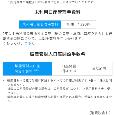
指定期間の端数月日は年単位に切り上げさせていただきます。
未利用口座管理手数料
未利用口座管理手数料
年間
1,320円
2年以上未利用の普通預金口座（総合口座・決済用口座を含む）と貯
蓄預金口座について、上記手数料を申し受けます。
くわしくは、
こちら
破産管財人口座開設手数料
破産管財人口座
口座開設
16,500円
（※）
1件あたり
開設手数料
破産管財人名義で新規に開設するすべての口座が対象です（個人・法人は問
いません）。
複数の口座開設が必要な場合は、口座開設1件につき、上記手数料を申し受
けます。
破産者名義の口座を破産管財人名義へ変更される場合、手数料はかかりませ
ん。
（消費税含む）