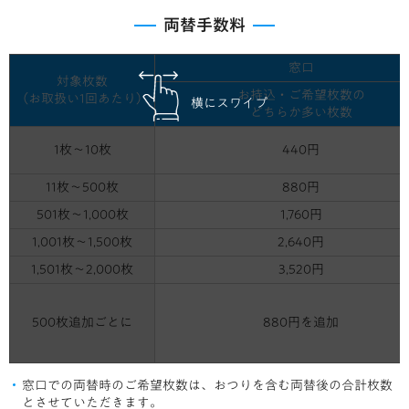
両替手数料
窓口
対象枚数
お持込・ご希望枚数の
（お取扱い1回あたり）
横にスワイプ
どちらか多い枚数
1枚～10枚
440円
11枚～500枚
880円
501枚～1,000枚
1,760円
1,001枚～1,500枚
2,640円
1,501枚～2,000枚
3,520円
500枚追加ごとに
880円を追加
窓口での両替時のご希望枚数は、おつりを含む両替後の合計枚数
とさせていただきます。