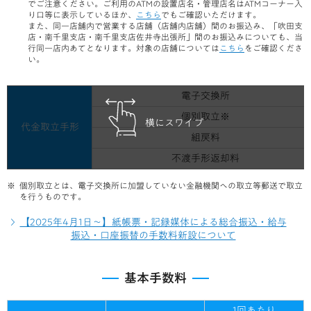
でご注意ください。ご利用のATMの設置店名・管理店名はATMコーナー入
り口等に表示しているほか、
こちら
でもご確認いただけます。
また、同一店舗内で営業する店舗（店舗内店舗）間のお振込み、「吹田支
店・南千里支店・南千里支店佐井寺出張所」間のお振込みについても、当
行同一店内あてとなります。対象の店舗については
こちら
をご確認くださ
い。
電子交換所
個別取立※
横にスワイプ
代金取立手形
組戻料
不渡手形返却料
個別取立とは、電子交換所に加盟していない金融機関への取立等郵送で取立
を行うものです。
【2025年4月1日～】紙帳票・記録媒体による総合振込・給与
振込・口座振替の手数料新設について
基本手数料
1回あたり