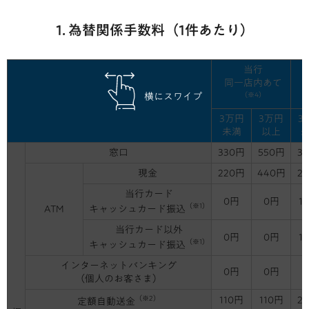
1. 為替関係手数料（1件あたり）
当行
同一店内あて
（※4）
横にスワイプ
3万円
3万円
3
未満
以上
窓口
330円
550円
3
現金
220円
440円
2
当行カード
0円
0円
1
（※1）
キャッシュカード振込
ATM
当行カード以外
0円
0円
1
（※1）
キャッシュカード振込
インターネットバンキング
0円
0円
（個人のお客さま）
（※2）
110円
110円
2
定額自動送金