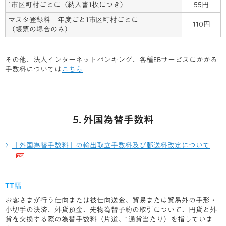
1市区町村ごとに
（納入書1枚につき）
55円
マスタ登録料
年度ごと1市区町村ごとに
110円
（帳票の場合のみ）
その他、法人インターネットバンキング、各種EBサービスにかかる
手数料については
こちら
5. 外国為替手数料
「外国為替手数料」の輸出取立手数料及び郵送料改定について
TT幅
お客さまが行う仕向または被仕向送金、貿易または貿易外の手形・
小切手の決済、外貨預金、先物為替予約の取引について、円貨と外
貨を交換する際の為替手数料（片道、1通貨当たり）を指していま