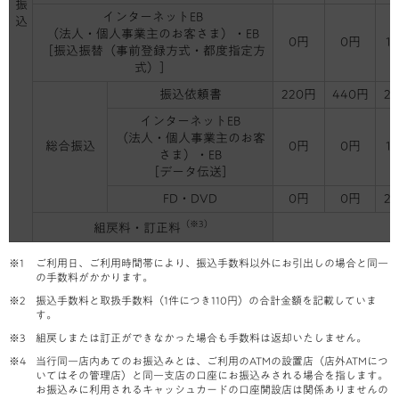
振
インターネットEB
込
（法人・個人事業主のお客さま）・EB
0円
0円
1
［振込振替（事前登録方式・都度指定方
式）］
振込依頼書
220円
440円
2
インターネットEB
（法人・個人事業主のお客
総合振込
0円
0円
1
さま）・EB
［データ伝送］
FD・DVD
0円
0円
2
（※3）
組戻料・訂正料
ご利用日、ご利用時間帯により、振込手数料以外にお引出しの場合と同一
の手数料がかかります。
振込手数料と取扱手数料（1件につき110円）の合計金額を記載していま
す。
組戻しまたは訂正ができなかった場合も手数料は返却いたしません。
当行同一店内あてのお振込みとは、ご利用のATMの設置店（店外ATMにつ
いてはその管理店）と同一支店の口座にお振込みされる場合を指します。
お振込みに利用されるキャッシュカードの口座開設店は関係ありませんの