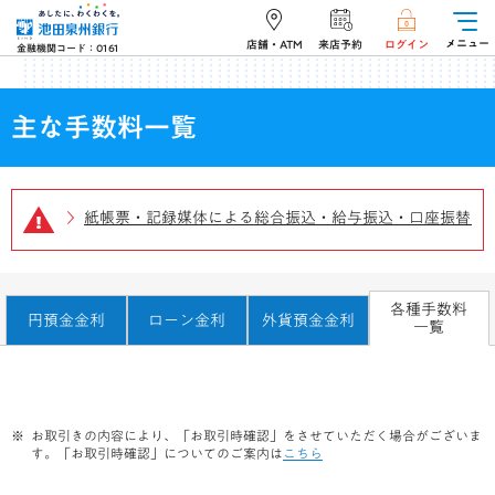
メニュー
店舗・ATM
来店予約
ログイン
金融機関コード：0161
主な手数料一覧
紙帳票・記録媒体による総合振込・給与振込・口座振替の
【2022年2月1日～】「未利用口座管理手数料」および「
各種手数料
円預金金利
ローン金利
外貨預金金利
一覧
お取引きの内容により、「お取引時確認」をさせていただく場合がございま
す。「お取引時確認」についてのご案内は
こちら