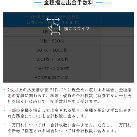
金種指定出金手数料
一万円札を除く合計出金枚数
（新券の一万円札は含みます）
横にスワイプ
1枚～10枚
11枚～500枚
501枚～1,000枚
1,001枚～1,500枚
1,501枚～2,000枚
500枚追加ごとに
2枚以上の払戻請求書で1件ごとに現金をお渡しする場合、金種指
定の有無に関わらず、紙幣・硬貨の合計枚数（新券でない一万円
札を除く）に応じて上記手数料を申し受けます。
一部の金種を指定して出金される場合、金種を指定せずに出金さ
れた残金についても合計枚数に含みます。
一万円札については、合計枚数に含みません。ただし、一万円札
を新券で指定される場合については合計枚数に含みます。