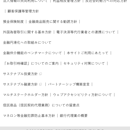
法人情報の共同利用について
｜
利益相反管理方針
｜
反社会的勢力への対応方針
｜
顧客保護等管理方針
預金保険制度
｜
金融商品販売に関する勧誘方針
｜
外国為替取引に関する基本方針
｜
電子決済等代行業者との連携について
｜
金融円滑化への取組みについて
金融仲介機能のベンチマークについて
｜
本サイトご利用にあたって
｜
「お取引時確認」についてのご案内
｜
セキュリティ対策について
｜
サステナブル投資方針
サステナブル融資方針
｜
パートナーシップ構築宣言
｜
マルチステークホルダー方針
｜
ウェブアクセシビリティ方針について
｜
信託商品（信託契約代理業務）についての留意点
マネロン等金融犯罪防止基本方針
｜
銀行代理業の概要