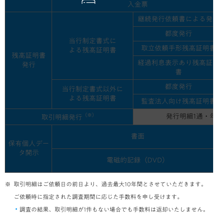
入金票
継続発行依頼書による発
都度発行
当行制定書式に
取立依頼手形残高証明書
よる残高証明書
残高証明書
経過利息表示あり残高証
発行
書
都度発行
当行制定書式以外に
よる残高証明書
監査法人向け残高証明書
（※）
発行明細1通・年
取引明細発行
書面
保有個人デー
タ開示
電磁的記録（DVD）
取引明細はご依頼日の前日より、過去最大10年間とさせていただきます。
ご依頼時に指定された調査期間に応じた手数料を申し受けます。
調査の結果、取引明細が1件もない場合でも手数料は返却いたしません。