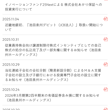
イノベーションファンド25Nextによる 株式会社あかり保証への
投資実行について
2025.11.04
近畿地銀初、「池田泉州デビット（JCB法人）」取扱い開始につ
いて
2025.10.31
従業員持株会向け譲渡制限付株式インセンティブとしての自己
株式の処分の払込完了及び一部失権に関するお知らせ（池田泉
州ホールディングス）
2025.10.29
当社連結子会社の会社分割（簡易新設分割）によるＭ＆Ａ支援
子会社の設立及び子銀行における投資専門子会社の設立に関す
るお知らせ（池田泉州ホールディングス）
2025.10.24
2026年3月期第2四半期末の有価証券含み損に関するお知らせ
（池田泉州ホールディングス）