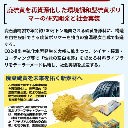
廃硫黄を再資源化した環境調和型硫黄ポリ
マーの
研究開発と社会実装
変石油精製で年間約700万トン廃棄される硫黄を原料に、構造
を自在設計できる硫黄ポリマーを独自の室温逐次合成で製造
する。
CO
2
排出や硫化水素発生を大幅に抑えつつ、タイヤ・接着・
コーティング等で「性能の空白地帯」を埋める材料ライブラ
リをテーラーメード供給し、社会実装を加速する。