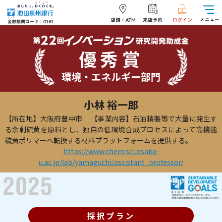
メニュー
店舗・ATM
来店予約
ログイン
金融機関コード：0161
優秀賞
環境・エネルギー部門
小林 裕一郎
【所在地】大阪府豊中市
【事業内容】石油精製等で大量に発生す
る余剰硫黄を原料とし、独自の低環境合成プロセスによって高機能
硫黄ポリマーへ転換する材料プラットフォームを提供する。
https://www.chem.sci.osaka-
u.ac.jp/lab/yamaguchi/assistant_professor/
採択プラン