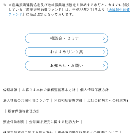
※産業振興連携協定及び地域振興連携協定を締結する市町とこれまでに創設
している『産業振興融資ファンド』は、平成28年2月1日より『
地域創生融資
ファンド
』に商品改定となっております。
相談会・セミナー
おすすめリンク集
お知らせ・お願い
倫理綱領
｜
お客さま本位の業務運営基本方針
｜
個人情報保護方針
｜
法人情報の共同利用について
｜
利益相反管理方針
｜
反社会的勢力への対応方針
｜
顧客保護等管理方針
預金保険制度
｜
金融商品販売に関する勧誘方針
｜
外国為替取引に関する基本方針
｜
電子決済等代行業者との連携について
｜