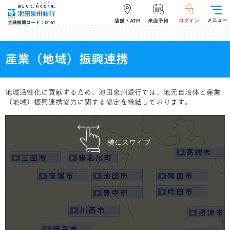
メニュー
店舗・ATM
来店予約
ログイン
金融機関コード：0161
産業（地域）振興連携
地域活性化に貢献するため、池田泉州銀行では、地元自治体と産業
（地域）振興連携協力に関する協定を締結しております。
横にスワイプ