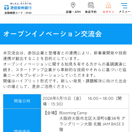
メニュー
店舗・ATM
来店予約
ログイン
金融機関コード：0161
オープンイノベーション交流会
本交流会は、参加企業と登壇者との連携により、新事業開発や技術
連携が創出することを目的としています。
オープンイノベーションに関する知見を有する方からの基調講演に
続き、スタートアップ企業から革新的な技術やそれらに基づいた協
業ニーズをプレゼンテーションしていただきます。
開催はハイブリット形式です。新しい発見・課題解決に向けた出会
いの場として、是非ご活用ください。
2026年5月15日（金） 16:00～18:00（開
開催日時
場：15:30）
【会場】Blooming Camp
大阪府大阪市北区大深町6番38号 グ
ラングリーン大阪 北館 JAM BASE 3
階
開催場所