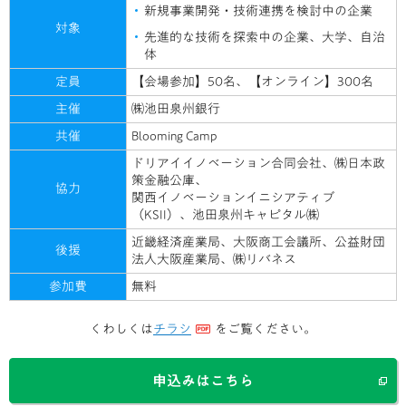
新規事業開発・技術連携を検討中の企業
対象
先進的な技術を探索中の企業、大学、自治
体
定員
【会場参加】50名、
【オンライン】300名
主催
㈱池田泉州銀行
共催
Blooming Camp
ドリアイイノベーション合同会社、㈱日本政
策金融公庫、
協力
関西イノベーションイニシアティブ
（KSII）、池田泉州キャピタル㈱
近畿経済産業局、大阪商工会議所、公益財団
後援
法人大阪産業局、㈱リバネス
参加費
無料
くわしくは
チラシ
をご覧ください。
申込みはこちら