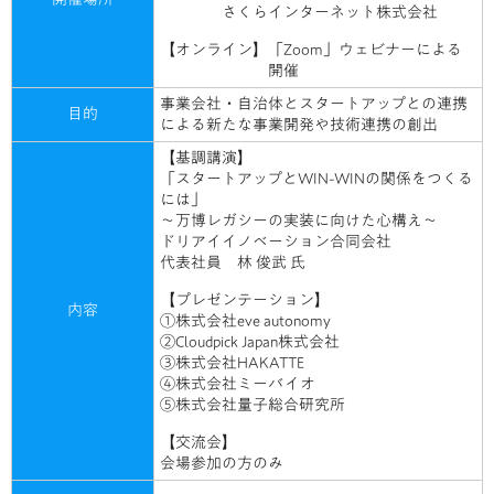
さくらインターネット株式会社
【オンライン】「Zoom」ウェビナーによる
開催
事業会社・自治体とスタートアップとの連携
目的
による新たな事業開発や技術連携の創出
【基調講演】
「スタートアップとWIN-WINの関係をつくる
には」
～万博レガシーの実装に向けた心構え～
ドリアイイノベーション合同会社
代表社員 林 俊武 氏
【プレゼンテーション】
内容
①株式会社eve autonomy
②Cloudpick Japan株式会社
③株式会社HAKATTE
④株式会社ミーバイオ
⑤株式会社量子総合研究所
【交流会】
会場参加の方のみ