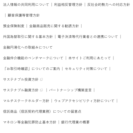
法人情報の共同利用について
｜
利益相反管理方針
｜
反社会的勢力への対応方針
｜
顧客保護等管理方針
預金保険制度
｜
金融商品販売に関する勧誘方針
｜
外国為替取引に関する基本方針
｜
電子決済等代行業者との連携について
｜
金融円滑化への取組みについて
金融仲介機能のベンチマークについて
｜
本サイトご利用にあたって
｜
「お取引時確認」についてのご案内
｜
セキュリティ対策について
｜
サステナブル投資方針
サステナブル融資方針
｜
パートナーシップ構築宣言
｜
マルチステークホルダー方針
｜
ウェブアクセシビリティ方針について
｜
信託商品（信託契約代理業務）についての留意点
マネロン等金融犯罪防止基本方針
｜
銀行代理業の概要