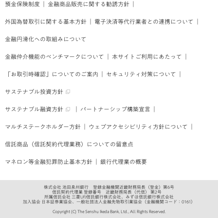
預金保険制度
｜
金融商品販売に関する勧誘方針
｜
外国為替取引に関する基本方針
｜
電子決済等代行業者との連携について
｜
金融円滑化への取組みについて
金融仲介機能のベンチマークについて
｜
本サイトご利用にあたって
｜
「お取引時確認」についてのご案内
｜
セキュリティ対策について
｜
サステナブル投資方針
サステナブル融資方針
｜
パートナーシップ構築宣言
｜
マルチステークホルダー方針
｜
ウェブアクセシビリティ方針について
｜
信託商品（信託契約代理業務）についての留意点
マネロン等金融犯罪防止基本方針
｜
銀行代理業の概要
株式会社 池田泉州銀行 登録金融機関近畿財務局長（登金）第6号
信託契約代理業 登録番号 近畿財務局長（代信） 第2号
所属信託会社 三菱UFJ信託銀行株式会社、みずほ信託銀行株式会社
加入協会 日本証券業協会、一般社団法人金融先物取引業協会
（金融機関コード：0161）
Copyright (C) The Senshu Ikeda Bank, Ltd., All Rights Reserved.