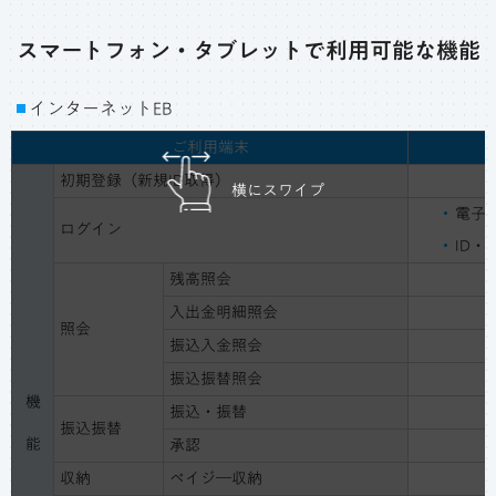
スマートフォン・タブレットで
利用可能な機能
インターネットEB
ご利用端末
初期登録（新規ID取得）
横にスワイプ
電子
ログイン
ID
残高照会
入出金明細照会
照会
振込入金照会
振込振替照会
機
振込・振替
振込振替
能
承認
収納
ペイジ―収納