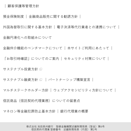
｜
顧客保護等管理方針
預金保険制度
｜
金融商品販売に関する勧誘方針
｜
外国為替取引に関する基本方針
｜
電子決済等代行業者との連携について
｜
金融円滑化への取組みについて
金融仲介機能のベンチマークについて
｜
本サイトご利用にあたって
｜
「お取引時確認」についてのご案内
｜
セキュリティ対策について
｜
サステナブル投資方針
サステナブル融資方針
｜
パートナーシップ構築宣言
｜
マルチステークホルダー方針
｜
ウェブアクセシビリティ方針について
｜
信託商品（信託契約代理業務）についての留意点
マネロン等金融犯罪防止基本方針
｜
銀行代理業の概要
株式会社 池田泉州銀行 登録金融機関近畿財務局長（登金）第6号
信託契約代理業 登録番号 近畿財務局長（代信） 第2号