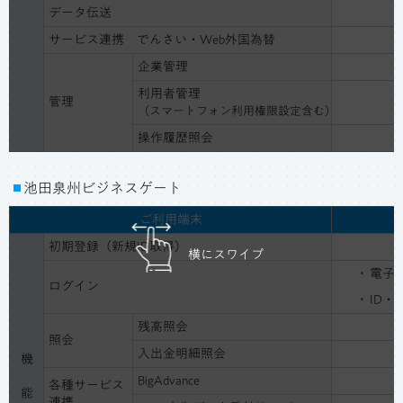
データ伝送
サービス連携
でんさい・Web外国為替
企業管理
利用者管理
管理
（スマートフォン利用権限設定含む）
操作履歴照会
池田泉州ビジネスゲート
ご利用端末
初期登録（新規ID取得）
横にスワイプ
電子
ログイン
ID
残高照会
照会
入出金明細照会
機
BigAdvance
各種サービス
能
連携