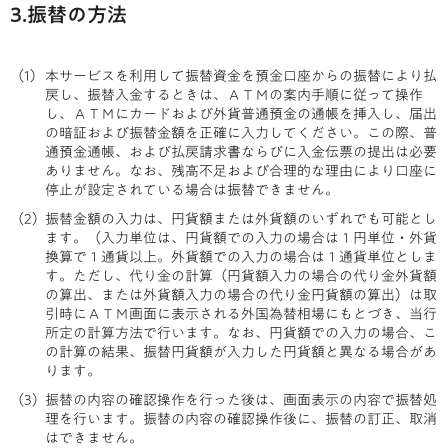
3.振替の方法
本サービスを利用して振替資金を預金口座からの振替により払
戻し、振替入金するときは、ＡＴＭの案内手順に従って操作
し、ＡＴＭにカードおよび外貨普通預金の通帳を挿入し、届出
の暗証および振替金額を正確に入力してください。この際、普
通預金通帳、および払戻請求書ならびに入金伝票の提出は必要
ありません。なお、残高不足および合理的な理由により口座に
停止が設定されている場合は振替できません。
振替金額の入力は、円貨額または外貨額のいずれでも可能とし
ます。（入力単位は、円貨額での入力の場合は１円単位・外貨
換算で１通貨以上。外貨額での入力の場合は１通貨単位としま
す。ただし、代り金の計算（円貨額入力の場合の代り金外貨額
の算出、または外貨額入力の場合の代り金円貨額の算出）は取
引時にＡＴＭ画面に表示される外国為替相場にもとづき、当行
所定の計算方法で行います。なお、円貨額での入力の場合、こ
の計算の結果、振替円貨額が入力した円貨額と異なる場合があ
ります。
振替の内容の確認操作を行った後は、画面表示の内容で振替処
理を行います。振替の内容の確認操作後に、振替の訂正、取消
はできません。