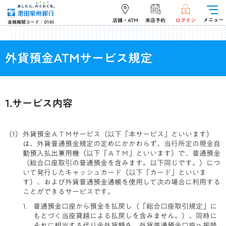
メニュー
店舗・ATM
来店予約
ログイン
金融機関コード：0161
外貨預金ATMサービス規定
1.サービス内容
外貨預金ＡＴＭサービス（以下「本サービス」といいます）
は、外貨普通預金規定の定めにかかわらず、当行所定の現金自
動預入払出兼用機（以下「ＡＴＭ」といいます）で、普通預金
（総合口座取引の普通預金を含みます。以下同じです。）につ
いて発行したキャッシュカード（以下「カード」といいま
す）、および外貨普通預金通帳を使用して次の場合に利用する
ことができるサービスです。
普通預金口座から預金を払戻し（「総合口座取引規定」に
もとづく当座貸越による払戻しを含みません。）、同時に
それに相当する代り金外貨額を、外貨普通預金口座へ振替