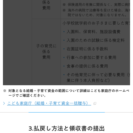
係る
保険適用の有無に関係なく、実際に病院
費用
海外の病院で治療等を受けた場合、海外
院ではないため、対象になりません。
小学校就学前のお子さまに要した育児
入園料、保育料、施設設備費
入園のための試験に係る検定料
子の育児に
在園証明に係る手数料
係る
費用
行事への参加に要する費用
食事の提供に係る費用
その他育児に伴って必要な費用（例
業に伴う本人負担など）
対象となる結婚・子育て資金の範囲について詳細はこども家庭庁のホームペ
ージでご確認ください。
こども家庭庁（結婚・子育て資金一括贈与）
3.払戻し方法と領収書の提出