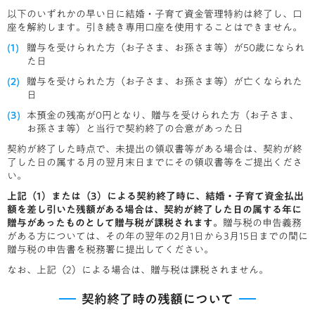
以下のいずれかの早い日に結婚・子育て資金管理特約は終了し、口
座を解約します。引き続き専用口座を使用することはできません。
贈与を受けられた方（お子さま、お孫さま等）が50歳になられ
た日
贈与を受けられた方（お子さま、お孫さま等）が亡くなられた
日
本預金の残高が0円となり、贈与を受けられた方（お子さま、
お孫さま等）と当行で契約終了の合意があった日
契約が終了した時点で、未提出の領収書等がある場合は、契約が終
了した日の属する月の翌月末日までにその領収書等をご提出くださ
い。
上記（1）または（3）による契約終了時に、結婚・子育て資金払出
額を差し引いた残額がある場合は、契約が終了した日の属する年に
贈与があったものとして贈与税が課税されます。
贈与税の申告義務
がある方については、その年の翌年の2月1日から3月15日までの間に
贈与税の申告書を税務署に提出してください。
なお、上記（2）による場合は、贈与税は課税されません。
契約終了時の残額について