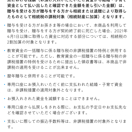
資金として払い出したと確認できた金額を差し引いた金額）は、
贈与を受ける方が贈与をする方から相続または遺贈により取得し
たものとして相続税の課税対象（相続財産に加算）となります。
贈与を受ける方がお孫さま等の場合において、本商品を利用して
贈与を受け、贈与をする方が契約終了前に死亡した場合、2021年
4月1日以降に取得した資金に対応する部分については、相続税の
2割加算の対象となります。
教育資金の一括贈与に係る贈与税の非課税措置の特例と併用する
ことが可能です。ただし、教育資金の一括贈与に係る贈与税の非
課税措置の特例を受けるために提出した領収書等は、本商品で非
課税の適用を受けることが出来ません。
暦年贈与と併用することが可能です。
専用口座にお預入れいただく前に支払われた結婚・子育て資金
は、非課税措置の適用対象外となります。
お預入れされた資金を減額することはできません。
専用口座から払戻しをされる際に、お支払の予定日やお支払先な
どを確認させていただく場合がございます。
支払いに際しての振込手数料等は、非課税措置の対象外となりま
す。