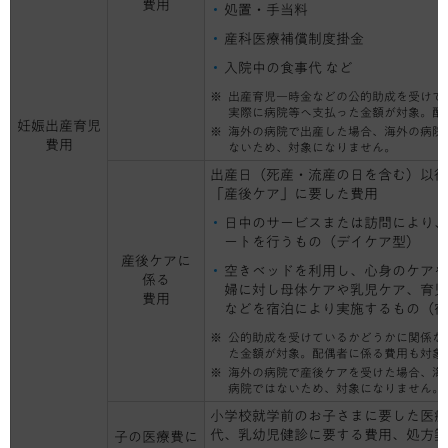
費用
処置・手当料
産科医療補償制度掛金
入院中の食事代 など
出産育児一時金などの公的助成を受けて
実際に病院等へ支払った金額が対象。配
妊娠出産育児
海外の病院で出産した場合、海外の病院
費用
ないため、対象になりません。
出産日（死産・流産の日を含む）以後
「産後ケア」に要した費用
日中のサービスまたは訪問により、
ートを行うもの（デイケア型）
産後ケアに
空きベッドを利用し、心身のケアや
係る
婦に対し母体ケアや乳児ケア、育児
費用
などを宿泊により実施するもの（宿
公的助成を受けているかどうかに関係な
た金額が対象。配偶者に係る費用も対象
海外の病院で産後ケアを受けた場合、海
病院ではないため、対象になりません。
小学校就学前のお子さまに要した医療
代、乳幼児健診に要する費用、処方箋
子の医療費に