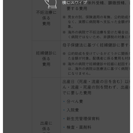
横にスワイプ
人工受精、体外受精、顕微授精、ほ
要する費用
不妊治療に
男女の別、保険適用の有無、公的助成を
係る
なく、実際に病院等へ支払った金額が対
費用
象。
海外の病院で不妊治療を受けた場合は、
く病院ではないため、非課税の対象にな
母子保健法に基づく妊婦健診に要する
妊婦健診に
公的助成を受けているかどうかに関係な
た金額が対象。配偶者に係る費用も対象
係る
海外の病院で妊婦健診や妊娠に起因する
費用
は、海外の病院は医療法に基づく病院で
になりません。
出産日（死産・流産の日を含む）以後
ん・流産・死産の別を問わず、出産の
でに要した費用
分べん費
入院費
新生児管理保育料
出産に
検査・薬剤料
係る