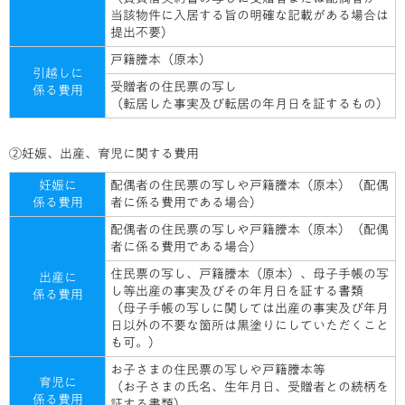
当該物件に入居する旨の明確な記載がある場合は
提出不要）
戸籍謄本（原本）
引越しに
受贈者の住民票の写し
係る費用
（転居した事実及び転居の年月日を証するもの）
②妊娠、出産、育児に関する費用
妊娠に
配偶者の住民票の写しや戸籍謄本（原本）（配偶
係る費用
者に係る費用である場合）
配偶者の住民票の写しや戸籍謄本（原本）（配偶
者に係る費用である場合）
住民票の写し、戸籍謄本（原本）、母子手帳の写
出産に
し等出産の事実及びその年月日を証する書類
係る費用
（母子手帳の写しに関しては出産の事実及び年月
日以外の不要な箇所は黒塗りにしていただくこと
も可。）
お子さまの住民票の写しや戸籍謄本等
育児に
（お子さまの氏名、生年月日、受贈者との続柄を
係る費用
証する書類）