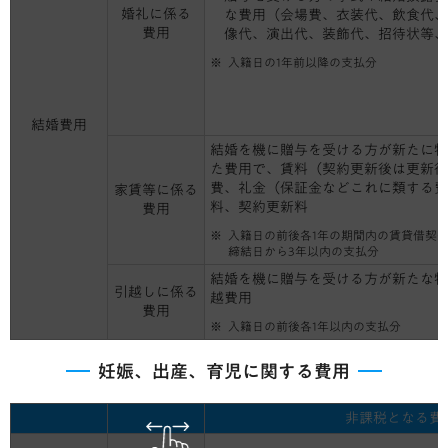
婚礼に係る
な費用（会場費、衣装代、飲食代、
費用
像代、演出代、装飾代、招待状等、
入籍日の1年前以降の支払分
結婚費用
結婚を機に贈与を受ける方が新たに物
た費用で、賃料（契約更新後は更新後
費、礼金（保証金などこれに類する費
家賃等に係る
料、契約更新料
費用
入籍日の前後各1年の期間内の賃貸借契
締結日から3年以内の支払分
結婚を機に贈与を受ける方が新たな物
引越しに係る
越費用
費用
入籍日の前後各1年以内の支払分
妊娠、出産、育児に関する費用
非課税となる費