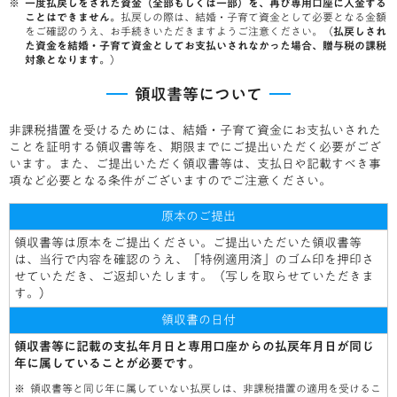
一度払戻しをされた資金（全部もしくは一部）を、再び専用口座に入金する
ことはできません。
払戻しの際は、結婚・子育て資金として必要となる金額
をご確認のうえ、お手続きいただきますようご注意ください。（
払戻しされ
た資金を結婚・子育て資金としてお支払いされなかった場合、贈与税の課税
対象となります。
）
領収書等について
非課税措置を受けるためには、結婚・子育て資金にお支払いされた
ことを証明する領収書等を、期限までにご提出いただく必要がござ
います。また、ご提出いただく領収書等は、支払日や記載すべき事
項など必要となる条件がございますのでご注意ください。
原本のご提出
領収書等は原本をご提出ください。ご提出いただいた領収書等
は、当行で内容を確認のうえ、「特例適用済」のゴム印を押印さ
せていただき、ご返却いたします。（写しを取らせていただきま
す。）
領収書の日付
領収書等に記載の支払年月日と専用口座からの払戻年月日が同じ
年に属していることが必要です。
領収書等と同じ年に属していない払戻しは、非課税措置の適用を受けるこ