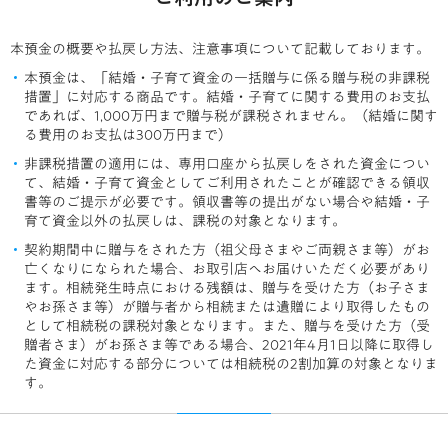
本預金の概要や払戻し方法、注意事項について記載しております。
本預金は、「結婚・子育て資金の一括贈与に係る贈与税の非課税
措置」に対応する商品です。結婚・子育てに関する費用のお支払
であれば、1,000万円まで贈与税が課税されません。（結婚に関す
る費用のお支払は300万円まで）
非課税措置の適用には、専用口座から払戻しをされた資金につい
て、結婚・子育て資金としてご利用されたことが確認できる領収
書等のご提示が必要です。領収書等の提出がない場合や結婚・子
育て資金以外の払戻しは、課税の対象となります。
契約期間中に贈与をされた方（祖父母さまやご両親さま等）がお
亡くなりになられた場合、お取引店へお届けいただく必要があり
ます。相続発生時点における残額は、贈与を受けた方（お子さま
やお孫さま等）が贈与者から相続または遺贈により取得したもの
として相続税の課税対象となります。また、贈与を受けた方（受
贈者さま）がお孫さま等である場合、2021年4月1日以降に取得し
た資金に対応する部分については相続税の2割加算の対象となりま
す。