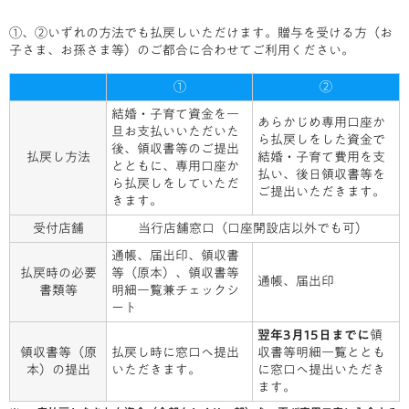
①、②いずれの方法でも払戻しいただけます。贈与を受ける方（お
子さま、お孫さま等）のご都合に合わせてご利用ください。
①
②
結婚・子育て資金を一
あらかじめ専用口座か
旦お支払いいただいた
ら払戻しをした資金で
後、領収書等のご提出
払戻し方法
結婚・子育て費用を支
とともに、専用口座か
払い、後日領収書等を
ら払戻しをしていただ
ご提出いただきます。
きます。
受付店舗
当行店舗窓口（口座開設店以外でも可）
通帳、届出印、領収書
払戻時の必要
等（原本）、領収書等
通帳、届出印
書類等
明細一覧兼チェックシ
ート
翌年3月15日までに
領
領収書等（原
払戻し時に窓口へ提出
収書等明細一覧ととも
本）の提出
いただきます。
に窓口へ提出いただき
ます。