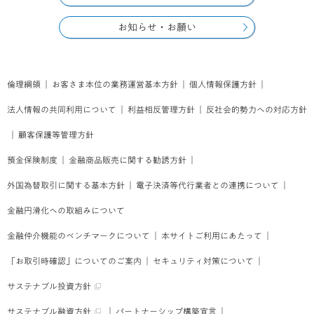
お知らせ・お願い
倫理綱領
｜
お客さま本位の業務運営基本方針
｜
個人情報保護方針
｜
法人情報の共同利用について
｜
利益相反管理方針
｜
反社会的勢力への対応方針
｜
顧客保護等管理方針
預金保険制度
｜
金融商品販売に関する勧誘方針
｜
外国為替取引に関する基本方針
｜
電子決済等代行業者との連携について
｜
金融円滑化への取組みについて
金融仲介機能のベンチマークについて
｜
本サイトご利用にあたって
｜
「お取引時確認」についてのご案内
｜
セキュリティ対策について
｜
サステナブル投資方針
サステナブル融資方針
｜
パートナーシップ構築宣言
｜