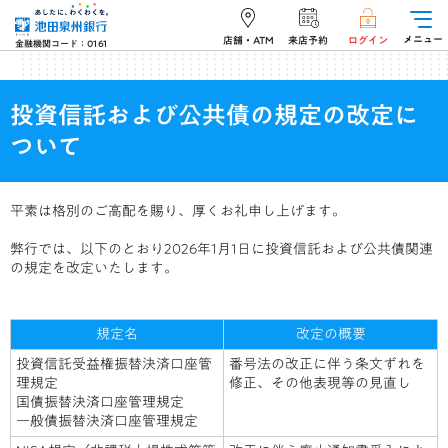
メニュー
店舗・ATM
来店予約
ログイン
金融機関コード：0161
投資信託および公共債の規定の改定に
ついて
平素は格別のご高配を賜り、厚くお礼申し上げます。
弊行では、以下のとおり2026年1月1日に投資信託および公共債関連
の規定を改定いたします。
規定名
改定の概要
投資信託受益権振替決済口座管
番号法の改正に伴う条文ずれを
理規定
修正、その他表現等の見直し
国債振替決済口座管理規定
一般債振替決済口座管理規定