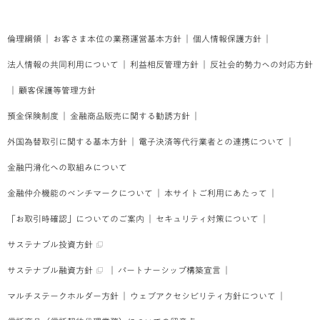
倫理綱領
｜
お客さま本位の業務運営基本方針
｜
個人情報保護方針
｜
法人情報の共同利用について
｜
利益相反管理方針
｜
反社会的勢力への対応方針
｜
顧客保護等管理方針
預金保険制度
｜
金融商品販売に関する勧誘方針
｜
外国為替取引に関する基本方針
｜
電子決済等代行業者との連携について
｜
金融円滑化への取組みについて
金融仲介機能のベンチマークについて
｜
本サイトご利用にあたって
｜
「お取引時確認」についてのご案内
｜
セキュリティ対策について
｜
サステナブル投資方針
サステナブル融資方針
｜
パートナーシップ構築宣言
｜
マルチステークホルダー方針
｜
ウェブアクセシビリティ方針について
｜