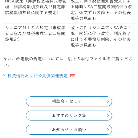
NISA規定（非課税上場株式等管
改正に伴う廃止通知書受入によ
理、非課税累積投資及び特定非
る即時NISA口座開設開始伴う改
課税累積投資に関する規定）
定、条文ずれの修正、その他表
現等の見直し
ジュニアＮＩＳＡ規定（未成年
改正に伴うジュニアNISAみなし
者口座及び課税未成年者口座開
廃止開始に伴う改定、制度終了
設規定）
に伴う不要箇所削除、その他表
現等の見直し
なお、改定後の規定については、以下の添付ファイルをご覧くださ
い。
投資信託および公共債関連規定
相談会・セミナー
おすすめリンク集
お知らせ・お願い