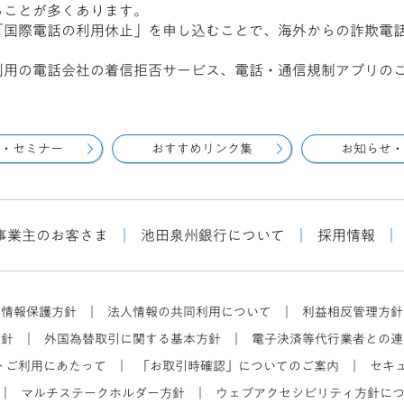
ることが多くあります。
「国際電話の利用休止」を申し込むことで、海外からの詐欺電
利用の電話会社の着信拒否サービス、電話・通信規制アプリの
・セミナー
おすすめリンク集
お知らせ・
事業主のお客さま
｜
池田泉州銀行について
｜
採用情報
｜
人情報保護方針
｜
法人情報の共同利用について
｜
利益相反管理方針
方針
｜
外国為替取引に関する基本方針
｜
電子決済等代行業者との連
トご利用にあたって
｜
「お取引時確認」についてのご案内
｜
セキ
｜
マルチステークホルダー方針
｜
ウェブアクセシビリティ方針に