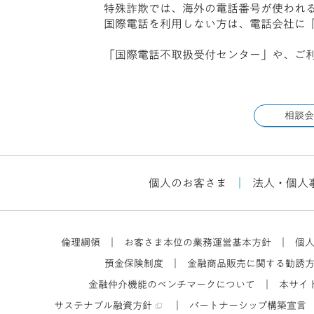
特殊詐欺では、海外の電話番号が使われ
国際電話を利用しない方は、電話会社に
「国際電話不取扱受付センター」や、ご
相談会
個人のお客さま
｜
法人・個人
倫理綱領
｜
お客さま本位の業務運営基本方針
｜
個
預金保険制度
｜
金融商品販売に関する勧誘
金融仲介機能のベンチマークについて
｜
本サイ
サステナブル融資方針
｜
パートナーシップ構築宣言