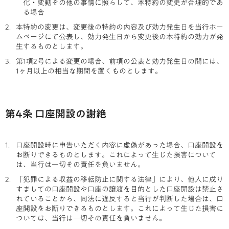
化・変動その他の事情に照らして、本特約の変更が合理的であ
る場合
本特約の変更は、変更後の特約の内容及び効力発生日を当行ホー
ムページにて公表し、効力発生日から変更後の本特約の効力が発
生するものとします。
第1項2号による変更の場合、前項の公表と効力発生日の間には、
1ヶ月以上の相当な期間を置くものとします。
第4条 口座開設の謝絶
口座開設時に申告いただく内容に虚偽があった場合、口座開設を
お断りできるものとします。これによって生じた損害について
は、当行は一切その責任を負いません。
「犯罪による収益の移転防止に関する法律」により、他人に成り
すましての口座開設や口座の譲渡を目的とした口座開設は禁止さ
れていることから、同法に違反すると当行が判断した場合は、口
座開設をお断りできるものとします。これによって生じた損害に
ついては、当行は一切その責任を負いません。