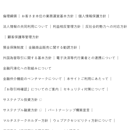
倫理綱領
｜
お客さま本位の業務運営基本方針
｜
個人情報保護方針
｜
法人情報の共同利用について
｜
利益相反管理方針
｜
反社会的勢力への対応方針
｜
顧客保護等管理方針
預金保険制度
｜
金融商品販売に関する勧誘方針
｜
外国為替取引に関する基本方針
｜
電子決済等代行業者との連携について
｜
金融円滑化への取組みについて
金融仲介機能のベンチマークについて
｜
本サイトご利用にあたって
｜
「お取引時確認」についてのご案内
｜
セキュリティ対策について
｜
サステナブル投資方針
サステナブル融資方針
｜
パートナーシップ構築宣言
｜
マルチステークホルダー方針
｜
ウェブアクセシビリティ方針について
｜