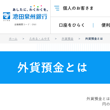
個人のお客さま
口座をひらく
便
金融機関コード：0161
ホーム
ためる・ふやす
外貨預金
外貨預金とは
外貨預金とは
外貨預金とは
円の