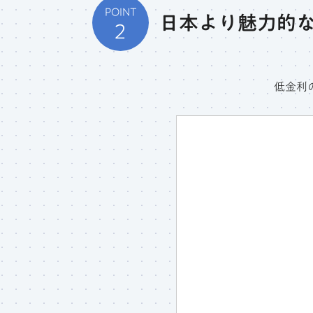
POINT
日本より魅力的
2
低金利