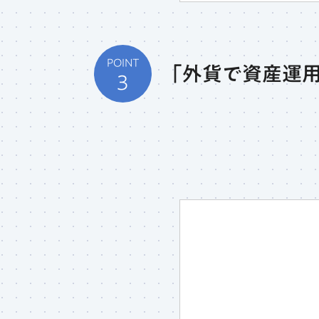
POINT
「外貨で資産運
3