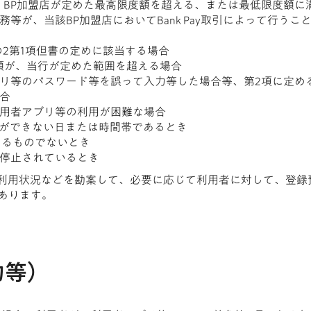
金額が、BP加盟店が定めた最高限度額を超える、または最低限度額
務等が、当該BP加盟店においてBank Pay取引によって行う
の2第1項但書の定めに該当する場合
金額が、当行が定めた範囲を超える場合
プリ等のパスワード等を誤って入力等した場合等、第2項に定め
合
利用者アプリ等の利用が困難な場合
うことができない日または時間帯であるとき
するものでないとき
て停止されているとき
取引の利用状況などを勘案して、必要に応じて利用者に対して、登
あります。
契約等）