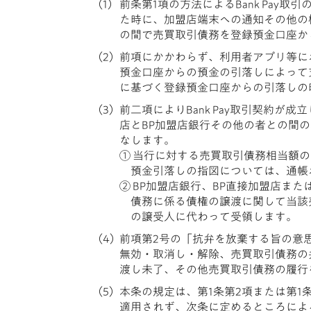
前条第1項の方法によるBank Pay
た時に、加盟店端末への通知その他の
の間で売買取引債務を登録預金口座から
前項にかかわらず、利用者アプリ等に
預金口座からの預金の引落しによって
に基づく登録預金口座からの引落しの時
前二項によりBank Pay取引契約
店とBP加盟店銀行その他の者との間
なします。
① 当行に対する売買取引債務相当額
預金引落しの指図については、通帳
② BP加盟店銀行、BP直接加盟店ま
債務に係る債権の譲渡に関して当該
の譲受人に代わって受領します。
前項第2号の「抗弁を放棄する旨の意
無効・取消し・解除、売買取引債務の
渡し未了、その他売買取引債務の履行
本条の規定は、第1条第2項または第
適用されず、次条に定めるところによ