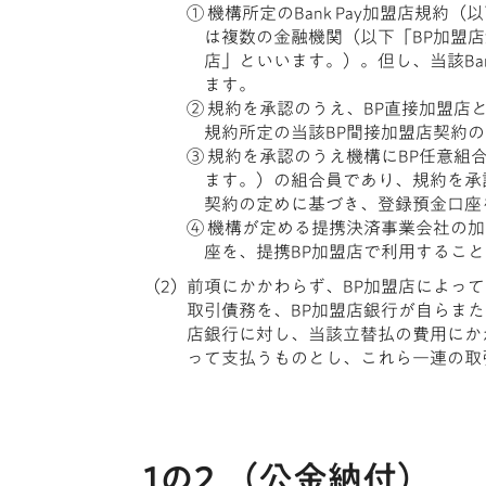
① 機構所定のBank Pay加盟店
は複数の金融機関（以下「BP加盟店
店」といいます。）。但し、当該Ba
ます。
② 規約を承認のうえ、BP直接加盟店
規約所定の当該BP間接加盟店契約
③ 規約を承認のうえ機構にBP任意組合
ます。）の組合員であり、規約を承認
契約の定めに基づき、登録預金口座
④ 機構が定める提携決済事業会社の
座を、提携BP加盟店で利用するこ
前項にかかわらず、BP加盟店によっ
取引債務を、BP加盟店銀行が自らまた
店銀行に対し、当該立替払の費用にか
って支払うものとし、これら一連の取引
1の2.（公金納付）