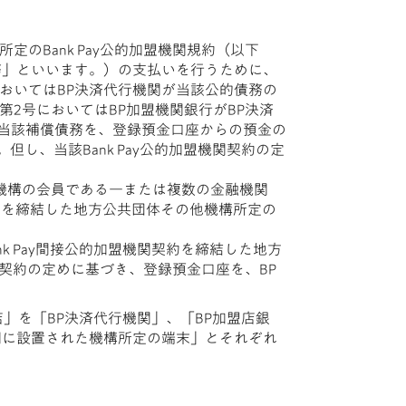
のBank Pay公的加盟機関規約（以下
務」といいます。）の支払いを行うために、
おいてはBP決済代行機関が当該公的債務の
2号においてはBP加盟機関銀行がBP決済
当該補償債務を、登録預金口座からの預金の
但し、当該Bank Pay公的加盟機関契約の定
、機構の会員である一または複数の金融機関
契約を締結した地方公共団体その他機構所定の
k Pay間接公的加盟機関契約を締結した地方
関契約の定めに基づき、登録預金口座を、BP
店」を「BP決済代行機関」、「BP加盟店銀
関に設置された機構所定の端末」とそれぞれ