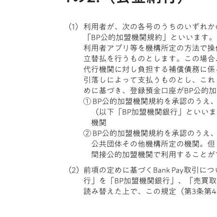
利用者が、次の各号のうちのいずれかの
「BP公的加盟機関規約」といいます
利用者アプリ等を機構所定の方法で操
立替払を行うものとします。この場合、
代行機関に対し負担する補償債務に係
引落しによって支払うものとし、これら一
めに基づき、登録預金口座がBP公的
① BP公的加盟機関規約を承認のうえ
（以下「BP加盟機関銀行」といいま
機関
② BP公的加盟機関規約を承認のうえ、
公共団体その他機構所定の機関。但し
間接公的加盟機関で利用することが
前項の定めに基づくBank Pay取引
行」を「BP加盟機関銀行」、「売買
読み替えた上で、この規定（第3条第