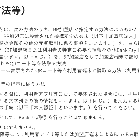
の方法等）
するときは、次の方法のうち、BP加盟店が指定する方法によるも
っては、BP加盟店に設置された機構所定の端末（以下「加盟店端
務の金額その他の売買取引に係る事項をいいます。）を、自ら
（BP加盟店または利用者の特定に必要な情報その他Bank Pa
言います。以下同じ。）を、BP加盟店をして加盟店端末で読
れたQRコード等を読取る方法
ッカーに表示されたQRコード等を利用者端末で読取る方法（利
リ等の指示に従う方法
を実行する際に、利用者アプリ等において要求された場合には、利
要とされる文字列その他の情報をいいます。以下同じ。）を入力す
の手続（以下「本人認証」といいます。）を行ってください。
て、Bank Pay取引を行うことはできません。
ことはできません。
障等により利用者アプリ等または加盟店端末によるBank Pay