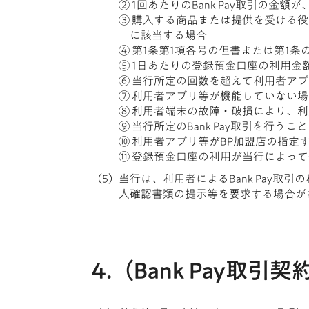
② 1回あたりのBank Pay取引の
③ 購入する商品または提供を受ける役
に該当する場合
④ 第1条第1項各号の但書または第1条
⑤ 1日あたりの登録預金口座の利用
⑥ 当行所定の回数を超えて利用者ア
⑦ 利用者アプリ等が機能していない場
⑧ 利用者端末の故障・破損により、
⑨ 当行所定のBank Pay取引を行
⑩ 利用者アプリ等がBP加盟店の指定
⑪ 登録預金口座の利用が当行によっ
当行は、利用者によるBank Pay
人確認書類の提示等を要求する場合が
4.（Bank Pay取引