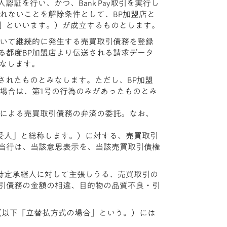
認証を行い、かつ、Bank Pay取引を実行し
れないことを解除条件として、BP加盟店と
約」といいます。）が成立するものとします。
おいて継続的に発生する売買取引債務を登録
る都度BP加盟店より伝送される請求データ
みなします。
なされたものとみなします。ただし、BP加盟
場合は、第1号の行為のみがあったものとみ
金による売買取引債務の弁済の委託。なお、
譲受人」と総称します。）に対する、売買取引
当行は、当該意思表示を、当該売買取引債権
特定承継人に対して主張しうる、売買取引の
引債務の金額の相違、目的物の品質不良・引
（以下「立替払方式の場合」という。）には