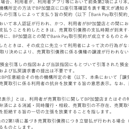
取引の場合、利用者が、利用者アプリ等において前条第2項により本人
機構所定の方法でBP加盟店に口座引落確認を表す電文が通知さ
の引落しによって支払う旨の契約（以下「Bank Pay取引契
おいて本人認証が行われ、かつ、利用者がBP加盟店との間に
支払うことを約したときは、売買取引債務の支払時期が到来す
に、BP加盟店との間でBank Pay取引契約が成立するものと
が成立したときは、その成立に先立って利用者によって次の行為が
の取り決めにより、売買取引債務に係る債権の譲渡が行われない
の預金引落しの指図および当該指図にもとづいて引落された預
および払戻請求書の提出は不要です。
たはBP任意組合その他の機構所定の者（以下、本条において「
売買取引に係る利用者の抗弁を放棄する旨の意思表示。なお、
思表示」とは、利用者が売買取引に関してBP加盟店またはその
弁済による消滅・同時履行・相殺、売買取引の不存在、売買取
を拒絶する旨の一切の主張を放棄することを指します。
1条の2第1項に基づき売買取引債務につき立替払が行われる場合
るものとします。