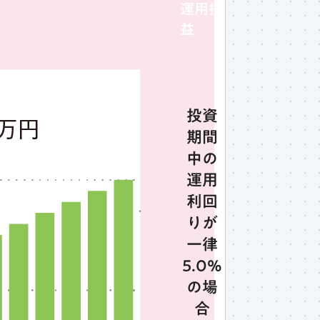
運用損
益
投資
期間
中の
運用
利回
りが
一律
5.0%
の場
合