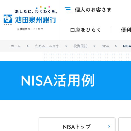
個人のお客さま
口座をひらく
便
金融機関コード：0161
ホーム
ためる・ふやす
投資信託
NISA
NI
NISA活用例
NISAトップ