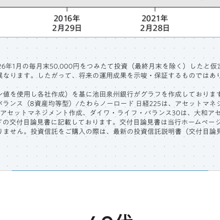
026年1月の毎月末50,000円をつみたて投資（最終月末を除く）したと
異なります。したがって、将来の運用成果を示唆・保証するものではあ
ン値を使用し各社作成）を基に池田泉州銀行がグラフを作成しておりま
バランス（8資産均等型）/たわらノーロード 日経225は、アセットマネ
FJアセットマネジメント作成、ダイワ・ライフ・バランス30は、大和ア
ドの交付目論見書に記載しております。交付目論見書は当行ホームペー
りません。投資信託をご購入の際は、最新の投資信託説明書（交付目論