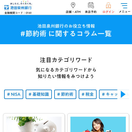
メニュー
店舗・ATM
来店予約
ログイン
金融機関コード：0161
池田泉州銀行のお役立ち情報
#節約術 に関するコラム一覧
注目カテゴリワード
気になるカテゴリワードから
知りたい情報をみつけよう
NISA
基礎知識
節約術
税金
キャッシュレ