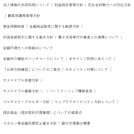
法人情報の共同利用について
｜
利益相反管理方針
｜
反社会的勢力への対応方針
｜
顧客保護等管理方針
預金保険制度
｜
金融商品販売に関する勧誘方針
｜
外国為替取引に関する基本方針
｜
電子決済等代行業者との連携について
｜
金融円滑化への取組みについて
金融仲介機能のベンチマークについて
｜
本サイトご利用にあたって
｜
「お取引時確認」についてのご案内
｜
セキュリティ対策について
｜
サステナブル投資方針
サステナブル融資方針
｜
パートナーシップ構築宣言
｜
マルチステークホルダー方針
｜
ウェブアクセシビリティ方針について
｜
信託商品（信託契約代理業務）についての留意点
マネロン等金融犯罪防止基本方針
｜
銀行代理業の概要