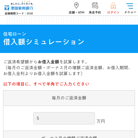
メニュー
店舗・ATM
来店予約
ログイン
金融機関コード：0161
住宅ローン
借入額シミュレーション
ご返済希望額から
お借入金額
を試算します。
（毎月のご返済金額・ボーナス月の増額ご返済金額、お借入期間、
お借入金利よりお借入金額を試算します）
以下の項目に、すべて半角でご入力ください
毎月のご返済金額
万円