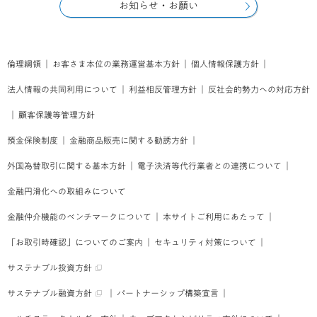
お知らせ・お願い
倫理綱領
｜
お客さま本位の業務運営基本方針
｜
個人情報保護方針
｜
法人情報の共同利用について
｜
利益相反管理方針
｜
反社会的勢力への対応方針
｜
顧客保護等管理方針
預金保険制度
｜
金融商品販売に関する勧誘方針
｜
外国為替取引に関する基本方針
｜
電子決済等代行業者との連携について
｜
金融円滑化への取組みについて
金融仲介機能のベンチマークについて
｜
本サイトご利用にあたって
｜
「お取引時確認」についてのご案内
｜
セキュリティ対策について
｜
サステナブル投資方針
サステナブル融資方針
｜
パートナーシップ構築宣言
｜