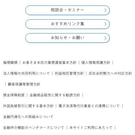
相談会・セミナー
おすすめリンク集
お知らせ・お願い
倫理綱領
｜
お客さま本位の業務運営基本方針
｜
個人情報保護方針
｜
法人情報の共同利用について
｜
利益相反管理方針
｜
反社会的勢力への対応方針
｜
顧客保護等管理方針
預金保険制度
｜
金融商品販売に関する勧誘方針
｜
外国為替取引に関する基本方針
｜
電子決済等代行業者との連携について
｜
金融円滑化への取組みについて
金融仲介機能のベンチマークについて
｜
本サイトご利用にあたって
｜