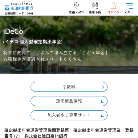
メニュー
店舗・ATM
来店予約
ログイン
金融機関コード：0161
iDeCo
(イデコ 個人型確定拠出年金)
将来に向けて、
じぶんで積み立てる「じぶん年金」
各種税金が優遇されメリットたくさん！
手数料
運用商品情報
加入者さま専用サイト
確定拠出年金運営管理機関登録票 確定拠出年金運営管理業 登録
番号771 株式会社池田泉州銀行