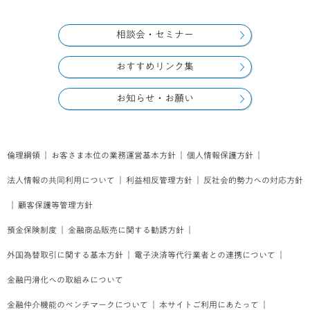
相談会・セミナー
おすすめリンク集
お知らせ・お願い
倫理綱領
｜
お客さま本位の業務運営基本方針
｜
個人情報保護方針
｜
法人情報の共同利用について
｜
利益相反管理方針
｜
反社会的勢力への対応方針
｜
顧客保護等管理方針
預金保険制度
｜
金融商品販売に関する勧誘方針
｜
外国為替取引に関する基本方針
｜
電子決済等代行業者との連携について
｜
金融円滑化への取組みについて
金融仲介機能のベンチマークについて
｜
本サイトご利用にあたって
｜