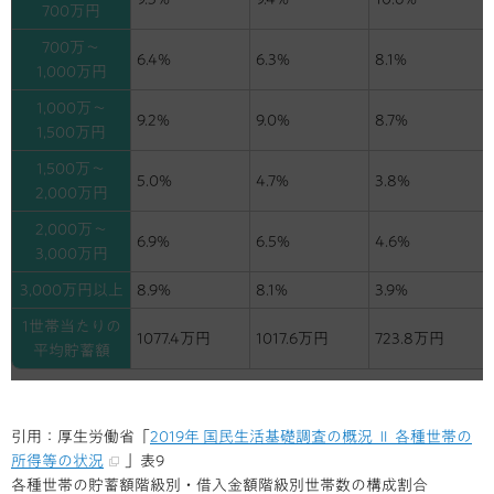
700万円
700万～
6.4%
6.3%
8.1%
1,000万円
1,000万～
9.2%
9.0%
8.7%
1,500万円
1,500万～
5.0%
4.7%
3.8%
2,000万円
2,000万～
6.9%
6.5%
4.6%
3,000万円
3,000万円以上
8.9%
8.1%
3.9%
1世帯当たりの
1077.4万円
1017.6万円
723.8万円
平均貯蓄額
引用：厚生労働省「
2019年 国民生活基礎調査の概況 Ⅱ 各種世帯の
所得等の状況
」表9
各種世帯の貯蓄額階級別・借入金額階級別世帯数の構成割合