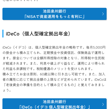
池田泉州銀行
「NISAで資産運用をもっと有利に」
iDeCo（個人型確定拠出年金）
iDeCo（イデコ）は、個人型確定拠出年金の略称です。毎月5,000円
の掛金から積み立てられ、定期預金や投資信託、保険商品で運用し
ます。掛金については全額所得控除の対象となり、所得税や住民税
が軽減されます。また、利息や値上がり益など、運用により得られ
た利益も非課税です。税制優遇のメリットを受けられます。
積み立てたお金は原則、60歳以降に引き出し可能です。また、加入
者の属性に応じて拠出金額の上限などが定められています。iDeCoは
「老後資金の準備を目的として積み立てるもの」と覚えておきまし
ょう。
池田泉州銀行
「iDeCo（イデコ 個人型確定拠出年金）」