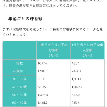
厚生労働省のデータから、日本人の貯蓄額を具体的に見てみましょ
う。貯蓄の進捗度や目標設定に活かしてください。
年齢ごとの貯蓄額
まずは家族構成を考慮しない、年齢別の貯蓄額に関するデータを見
ていきましょう。
1世帯当たりの平均
1世帯当たりの平均借
貯蓄額
入金額
（万円）
（万円）
総数
1077.4
425.1
29歳以下
179.8
248.0
30～39歳
530.0
1,071.1
40～49歳
650.9
1,002.7
50～59歳
1,075.4
546.8
60～69歳
1,461.7
213.6