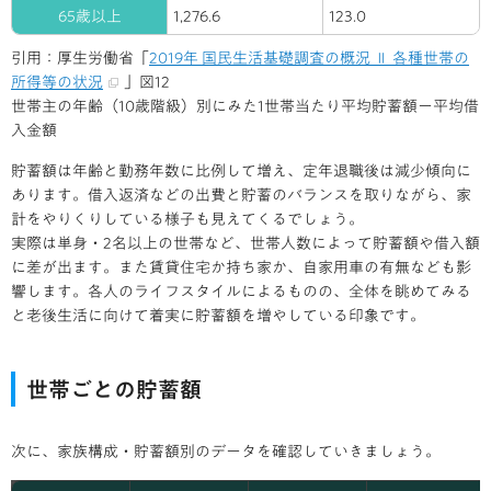
65歳以上
1,276.6
123.0
引用：厚生労働省「
2019年 国民生活基礎調査の概況 Ⅱ 各種世帯の
所得等の状況
」図12
世帯主の年齢（10歳階級）別にみた1世帯当たり平均貯蓄額ー平均借
入金額
貯蓄額は年齢と勤務年数に比例して増え、定年退職後は減少傾向に
あります。借入返済などの出費と貯蓄のバランスを取りながら、家
計をやりくりしている様子も見えてくるでしょう。
実際は単身・2名以上の世帯など、世帯人数によって貯蓄額や借入額
に差が出ます。また賃貸住宅か持ち家か、自家用車の有無なども影
響します。各人のライフスタイルによるものの、全体を眺めてみる
と老後生活に向けて着実に貯蓄額を増やしている印象です。
世帯ごとの貯蓄額
次に、家族構成・貯蓄額別のデータを確認していきましょう。