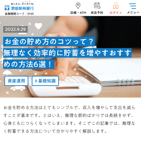
メニュー
店舗・ATM
来店予約
ログイン
金融機関コード：0161
2022.9.29
お金の貯め方のコツって？
無理なく効率的に貯蓄を増やすおすす
めの方法6選！
資産運用
基礎知識
お金を貯める方法はとてもシンプルで、収入を増やして支出を減ら
すことが基本です。とはいえ、無理な節約ばかりでは長続きせず、
心身ともにつらくなってしまいます。そこでこの記事では、無理な
く貯蓄できる方法について分かりやすく解説します。