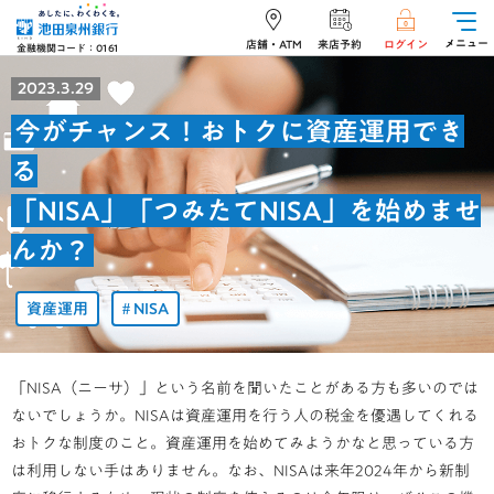
メニュー
店舗・ATM
来店予約
ログイン
金融機関コード：0161
2023.3.29
今がチャンス！おトクに資産運用でき
る
「NISA」「つみたてNISA」を始めませ
んか？
資産運用
NISA
「NISA（ニーサ）」という名前を聞いたことがある方も多いのでは
ないでしょうか。NISAは資産運用を行う人の税金を優遇してくれる
おトクな制度のこと。資産運用を始めてみようかなと思っている方
は利用しない手はありません。なお、NISAは来年2024年から新制