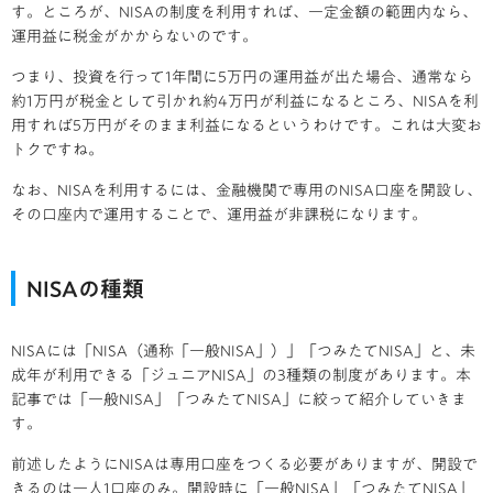
す。ところが、NISAの制度を利用すれば、一定金額の範囲内なら、
運用益に税金がかからないのです。
つまり、投資を行って
1
年間に
5
万円の運用益が出た場合、通常なら
約
1
万円が税金として引かれ約
4
万円が利益になるところ、
NISA
を利
用すれば
5
万円がそのまま利益になるというわけです。これは大変お
トクですね。
なお、
NISA
を利用するには、金融機関で専用の
NISA
口座を開設し、
その口座内で運用することで、運用益が非課税になります。
NISAの種類
NISA
には「
NISA
（通称「一般
NISA
」）」「つみたて
NISA
」と、未
成年が利用できる「ジュニア
NISA
」の
3
種類の制度があります。本
記事では「一般
NISA
」「つみたて
NISA
」に絞って紹介していきま
す。
前述したように
NISA
は専用口座をつくる必要がありますが、開設で
きるのは一人
1
口座のみ。開設時に「一般
NISA
」「つみたて
NISA
」