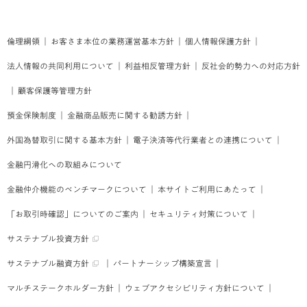
倫理綱領
｜
お客さま本位の業務運営基本方針
｜
個人情報保護方針
｜
法人情報の共同利用について
｜
利益相反管理方針
｜
反社会的勢力への対応方針
｜
顧客保護等管理方針
預金保険制度
｜
金融商品販売に関する勧誘方針
｜
外国為替取引に関する基本方針
｜
電子決済等代行業者との連携について
｜
金融円滑化への取組みについて
金融仲介機能のベンチマークについて
｜
本サイトご利用にあたって
｜
「お取引時確認」についてのご案内
｜
セキュリティ対策について
｜
サステナブル投資方針
サステナブル融資方針
｜
パートナーシップ構築宣言
｜
マルチステークホルダー方針
｜
ウェブアクセシビリティ方針について
｜