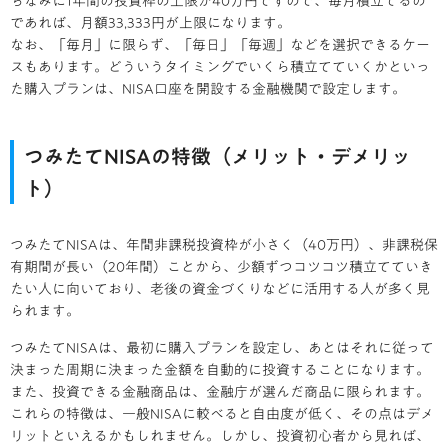
ちなみに1年間の投資枠の上限が40万円ですので、毎月積立てるの
であれば、月額33,333円が上限になります。
なお、「毎月」に限らず、「毎日」「毎週」などを選択できるケー
スもあります。どういうタイミングでいくら積立てていくかといっ
た購入プランは、NISA口座を開設する金融機関で設定します。
つみたてNISAの特徴（メリット・デメリッ
ト）
つみたてNISAは、年間非課税投資枠が小さく（40万円）、非課税保
有期間が長い（20年間）ことから、少額ずつコツコツ積立てていき
たい人に向いており、老後の資金づくりなどに活用する人が多く見
られます。
つみたてNISAは、最初に購入プランを設定し、あとはそれに従って
決まった周期に決まった金額を自動的に投資することになります。
また、投資できる金融商品は、金融庁が選んだ商品に限られます。
これらの特徴は、一般NISAに較べると自由度が低く、その点はデメ
リットといえるかもしれません。しかし、投資初心者から見れば、