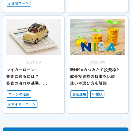
住宅ローン
2026.6.8
2026.3.19
マイカーローン
新NISAのつみたて投資枠と
審査に通るには？
成長投資枠の特徴を比較！
審査の流れや基準、
違いや選び方を解説
注意点を解説
ローンの活用
資産運用
NISA
マイカーローン