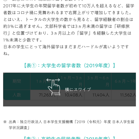
2017年に大学生の年間留学者数が初めて10万人を超えるなど、留学
者数はコロナ禍に見舞われるまで右肩上がりで増加してきました。
とはいえ、トータルの大学生の数から見ると、留学経験者の割合は
約3％に過ぎません。文部科学省では3ヵ月未満の留学は「研修旅
行」と位置づけており、3ヵ月以上の「留学」を経験した大学生は
1％未満と少数です。
日本の学生にとって海外留学はまだまだハードルが高いようです
ね。
【表①：大学生の留学者数（2019年度）】
1ヵ月～
3ヵ
3ヵ月～
6ヵ
期間
1ヵ月
未満
6ヵ月～
1年
月
月
横にスワイプ
人数
71,263人
10,408人
11,404人
11,562人
出典：独立行政法人 日本学生支援機構「2019（令和元）年度 日本人学生留
学状況調査」