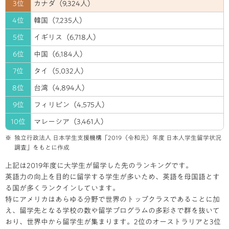
3位
カナダ（9,324人）
4位
韓国（7,235人）
5位
イギリス（6,718人）
6位
中国（6,184人）
7位
タイ（5,032人）
8位
台湾（4,894人）
9位
フィリピン（4,575人）
10位
マレーシア（3,461人）
独立行政法人 日本学生支援機構「2019（令和元）年度 日本人学生留学状況
調査」をもとに作成
上記は2019年度に大学生が留学した先のランキングです。
英語力の向上を目的に留学する学生が多いため、英語を母国語とす
る国が多くランクインしています。
特にアメリカはあらゆる分野で世界のトップクラスであることに加
え、留学先となる学校の数や留学プログラムの多彩さで群を抜いて
おり、世界中から留学生が集まります。2位のオーストラリアと3位