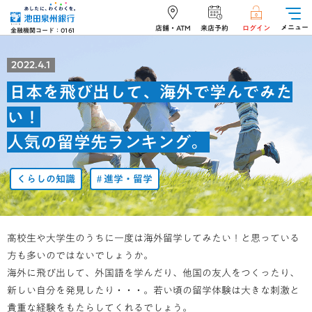
メニュー
店舗・ATM
来店予約
ログイン
金融機関コード：0161
2022.4.1
日本を飛び出して、海外で学んでみた
い！
人気の留学先ランキング。
くらしの知識
進学・留学
高校生や大学生のうちに一度は海外留学してみたい！と思っている
方も多いのではないでしょうか。
海外に飛び出して、外国語を学んだり、他国の友人をつくったり、
新しい自分を発見したり・・・。若い頃の留学体験は大きな刺激と
貴重な経験をもたらしてくれるでしょう。