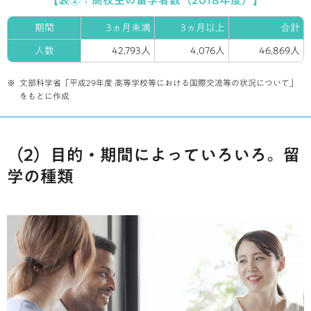
【表②：高校生の留学者数（2018年度）】
期間
3ヵ月未満
3ヵ月以上
合計
人数
42,793人
4,076人
46,869人
文部科学省「平成29年度 高等学校等における国際交流等の状況について」
をもとに作成
（2）目的・期間によっていろいろ。留
学の種類