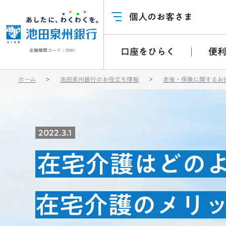
個人のお客さま
口座をひらく
便
金融機関コード：0161
ホーム
池田泉州銀行のお役立ち情報
老後・保険に関するお
2022.3.1
在宅介護はどの
在宅介護のメリ