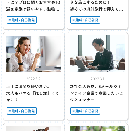
トは？
プロに聞くおすすめ10
きな旅にするために！
選＆
家族で飼いやすい動物も
初めての海外旅行で抑えてお
紹介
きたい準備の基本
趣味/自己啓発
趣味/自己啓発
2022.5.2
2022.3.1
上手にお金を使いたい。
新社会人必見、Eメールやオ
大人もハマる「推し活」って
ンライン会議で
意識したいビ
なに？
ジネスマナー
趣味/自己啓発
趣味/自己啓発