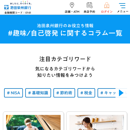
メニュー
店舗・ATM
来店予約
ログイン
金融機関コード：0161
池田泉州銀行のお役立ち情報
#趣味/自己啓発 に関するコラム一覧
注目カテゴリワード
気になるカテゴリワードから
知りたい情報をみつけよう
NISA
基礎知識
節約術
税金
キャッシュレ