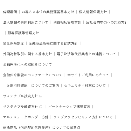
倫理綱領
｜
お客さま本位の業務運営基本方針
｜
個人情報保護方針
｜
法人情報の共同利用について
｜
利益相反管理方針
｜
反社会的勢力への対応方針
｜
顧客保護等管理方針
預金保険制度
｜
金融商品販売に関する勧誘方針
｜
外国為替取引に関する基本方針
｜
電子決済等代行業者との連携について
｜
金融円滑化への取組みについて
金融仲介機能のベンチマークについて
｜
本サイトご利用にあたって
｜
「お取引時確認」についてのご案内
｜
セキュリティ対策について
｜
サステナブル投資方針
サステナブル融資方針
｜
パートナーシップ構築宣言
｜
マルチステークホルダー方針
｜
ウェブアクセシビリティ方針について
｜
信託商品（信託契約代理業務）についての留意点